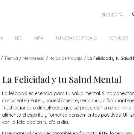
MI CUENTA
HA
LEE
MIRA
TARJETAS DE REGALO
SERVICIOS
/
Tienda
/
Membresía
/
Hojas de trabajo
/ La Felicidad y tu Salud
La Felicidad y tu Salud Mental
La felicidad es esencial para tu salud mental. Si no conecta
conscientemente y honestamente, sería muy difícil mantener 
frustraciones o dificultades que se presenten en el camino.
alimenta el espíritu y fomenta pensamientos positivos. Utili
con la felicidad en tu día a día.
Este material será descargable en formato
PDF
, lo tendrá