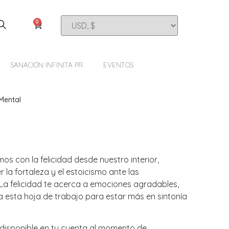
0
SANACIÓN INFINITA PR
EVENTOS
 Mental
mos con la felicidad desde nuestro interior,
la fortaleza y el estoicismo ante las
 La felicidad te acerca a emociones agradables,
za esta hoja de trabajo para estar más en sintonía
s disponible en tu cuenta al momento de