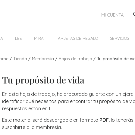
MI CUENTA
HA
LEE
MIRA
TARJETAS DE REGALO
SERVICIOS
ome
/
Tienda
/
Membresía
/
Hojas de trabajo
/ Tu propósito de vi
Tu propósito de vida
En esta hoja de trabajo, he procurado guiarte con un ejerc
identificar qué necesitas para encontrar tu propósito de vi
respuestas están en ti.
Este material será descargable en formato
PDF
, lo tendrá
suscribirte a la membresía.