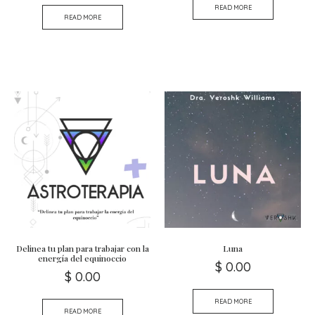
READ MORE
READ MORE
Delinea tu plan para trabajar con la
Luna
energía del equinoccio
$
0.00
$
0.00
READ MORE
READ MORE